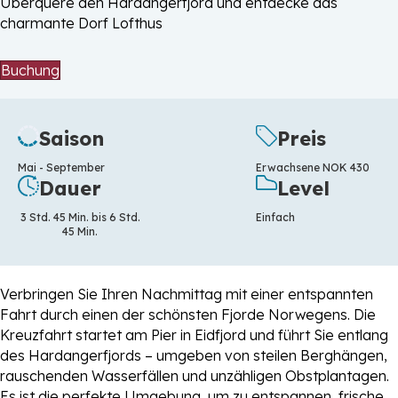
Überquere den Hardangerfjord und entdecke das
charmante Dorf Lofthus
Buchung
Saison
Preis
Mai - September
Erwachsene NOK 430
Dauer
Level
3 Std. 45 Min. bis 6 Std.
Einfach
45 Min.
Verbringen Sie Ihren Nachmittag mit einer entspannten
Fahrt durch einen der schönsten Fjorde Norwegens. Die
Kreuzfahrt startet am Pier in Eidfjord und führt Sie entlang
des Hardangerfjords – umgeben von steilen Berghängen,
rauschenden Wasserfällen und unzähligen Obstplantagen.
Es ist die perfekte Umgebung, um zu entspannen, frische