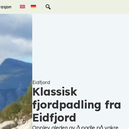
rasjon
Eidfjord
Klassisk
fjordpadling fra
Eidfjord
Opplev gleden av å padle på vakre