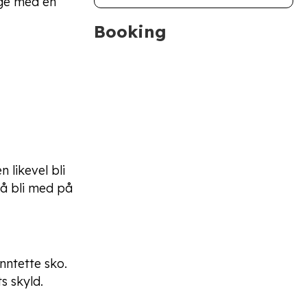
lge med en
Booking
 likevel bli
il å bli med på
nntette sko.
s skyld.