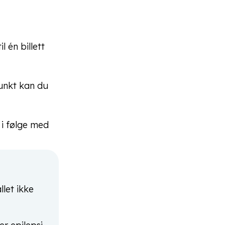
l én billett
punkt kan du
 i følge med
let ikke