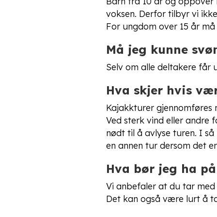
Barn fra 10 år og oppover 
voksen. Derfor tilbyr vi ikke
For ungdom over 15 år må d
Må jeg kunne sv
Selv om alle deltakere får
Hva skjer hvis vær
Kajakkturer gjennomføres no
Ved sterk vind eller andre 
nødt til å avlyse turen. I så 
en annen tur dersom det er 
Hva bør jeg ha p
Vi anbefaler at du tar med
Det kan også være lurt å ta