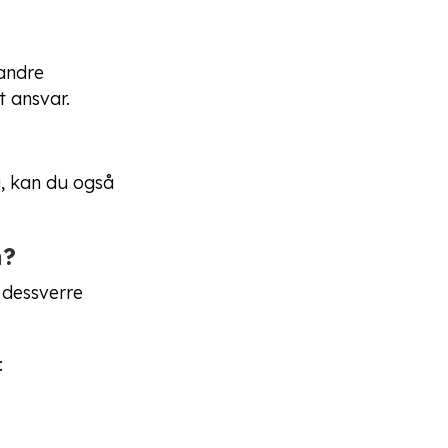
 andre
t ansvar.
g, kan du også
n?
 dessverre
: