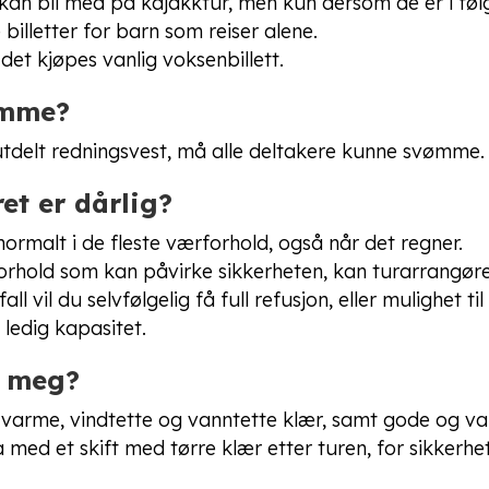
kan bli med på kajakktur, men kun dersom de er i fø
 billetter for barn som reiser alene.
et kjøpes vanlig voksenbillett.
ømme?
 utdelt redningsvest, må alle deltakere kunne svømme.
et er dårlig?
rmalt i de fleste værforhold, også når det regner.
forhold som kan påvirke sikkerheten, kan turarrangøren
fall vil du selvfølgelig få full refusjon, eller mulighet t
ledig kapasitet.
å meg?
 varme, vindtette og vanntette klær, samt gode og va
 med et skift med tørre klær etter turen, for sikkerhet