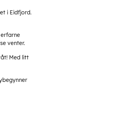
 i Eidfjord.
 erfarne
se venter.
åt! Med litt
 nybegynner