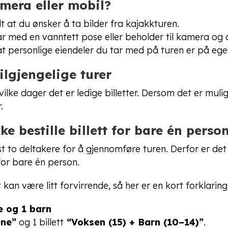
mera eller mobil?
dt at du ønsker å ta bilder fra kajakkturen.
tar med en vanntett pose eller beholder til kamera og
at personlige eiendeler du tar med på turen er på ege
ilgjengelige turer
vilke dager det er ledige billetter. Dersom det er muli
.
ke bestille billett for bare én perso
t to deltakere for å gjennomføre turen. Derfor er det
 for bare én person.
 kan være litt forvirrende, så her er en kort forklaring
ne og 1 barn
ne”
og 1 billett
“Voksen (15) + Barn (10–14)”
.