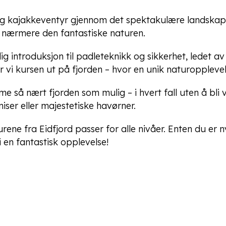
g kajakkeventyr gjennom det spektakulære landskapet
 nærmere den fantastiske naturen.
g introduksjon til padleteknikk og sikkerhet, ledet av
er vi kursen ut på fjorden – hvor en unik naturopplevel
 så nært fjorden som mulig – i hvert fall uten å bli v
niser eller majestetiske havørner.
urene fra Eidfjord passer for alle nivåer. Enten du er
vi en fantastisk opplevelse!