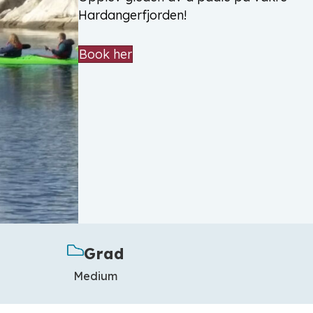
Hardangerfjorden!
Book her
Grad
Medium