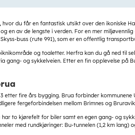
t, hvor du får en fantastisk utsikt over den ikoniske 
og en av de lengste i verden. For en mer miljøvennlig
Skyss-buss (rute 991), som er en offentlig transportb
knikområde og toaletter. Herfra kan du gå ned til sel
via gang- og sykkelveien. Etter en fin opplevelse på B
rua
 etter fire års bygging. Brua forbinder kommunene 
idligere fergeforbindelsen mellom Brimnes og Bruravik
har to kjørefelt for biler samt en egen gang- og sykk
neler med rundkjøringer: Bu-tunnelen (1,2 km lang) og