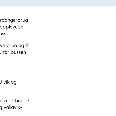
Hardangerbrua
 opplevelse
uss.
ve brua og til
u tar bussen
Ulvik og
.
elvei. I begge
 Vallavik-