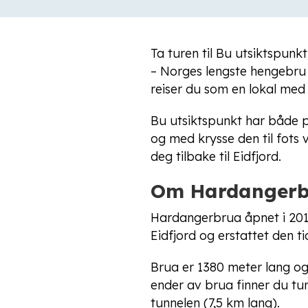
Ta turen til Bu utsiktspunk
– Norges lengste hengebru 
reiser du som en lokal med 
Bu utsiktspunkt har både pi
og med krysse den til fots 
deg tilbake til Eidfjord.
Om Hardangerb
Hardangerbrua åpnet i 2013
Eidfjord og erstattet den t
Brua er 1380 meter lang og 
ender av brua finner du tun
tunnelen (7,5 km lang).