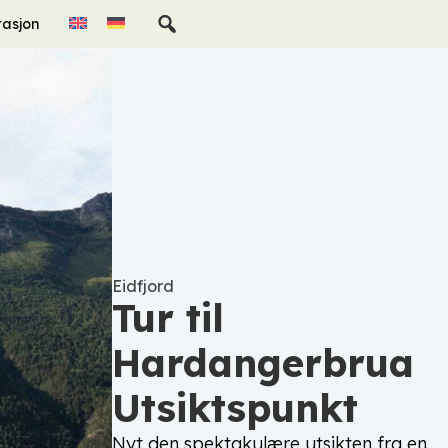
rasjon
Eidfjord
Tur til
Hardangerbrua
Utsiktspunkt
Nyt den spektakulære utsikten fra en