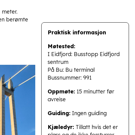
 meter.
den berømte
Praktisk informasjon
Møtested:
I Eidfjord: Busstopp Eidfjord
sentrum
På Bu: Bu terminal
Bussnummer: 991
Oppmøte:
15 minutter før
avreise
Guiding:
Ingen guiding
Kjæledyr:
Tillatt hvis det er
plass og de ikke forstyrrer