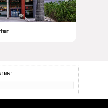
ter
Sightse
 filter.