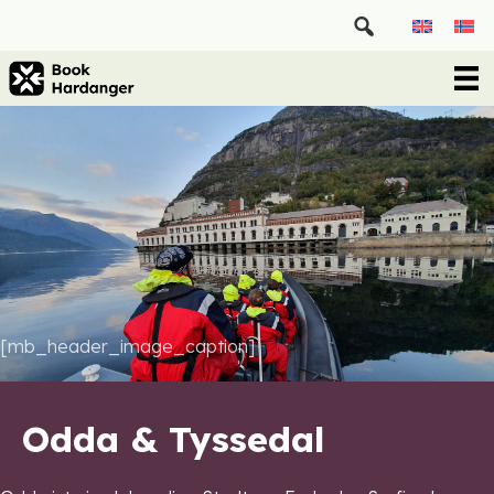
[mb_header_image_caption]
Odda & Tyssedal