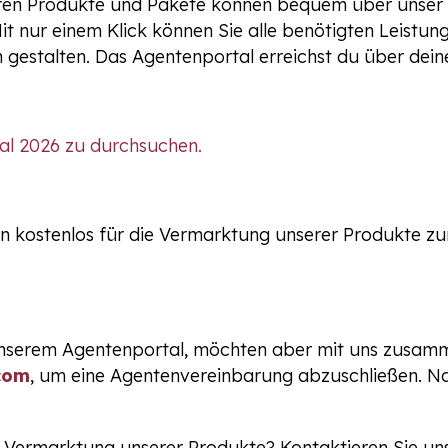
en Produkte und Pakete können bequem über unser 
 nur einem Klick können Sie alle benötigten Leistun
n gestalten. Das Agentenportal erreichst du über dein
al 2026 zu durchsuchen.
dern kostenlos für die Vermarktung unserer Produkte z
nserem Agentenportal, möchten aber mit uns zusamm
com
, um eine Agentenvereinbarung abzuschließen. Na
r Vermarktung unserer Produkte? Kontaktieren Sie un