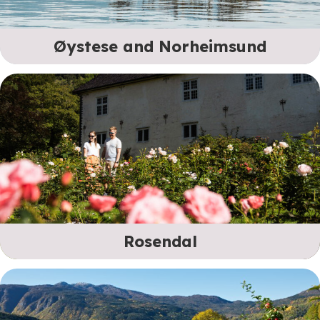
Øystese and Norheimsund
Rosendal