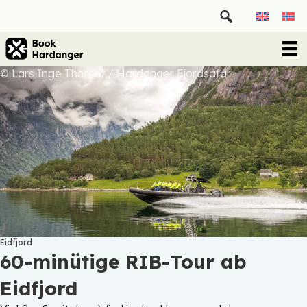
© Lars Inge Thorset / Hardanger Fjordsafari
Eidfjord
60-minütige RIB-Tour ab
Eidfjord