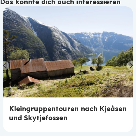
Das könnte dich auch interessieren
Previous
N
Kleingruppentouren nach Kjeåsen
und Skytjefossen