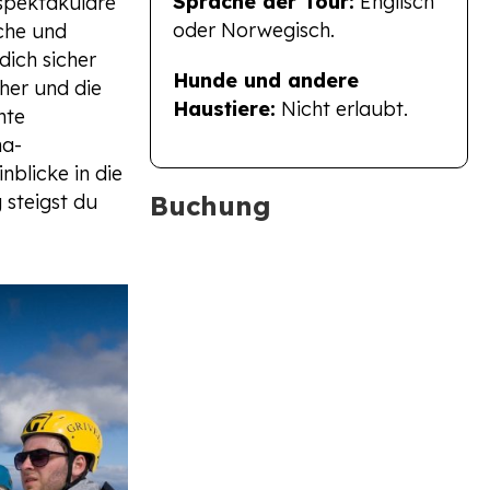
Sprache der Tour:
Englisch
 spektakuläre
oder Norwegisch.
sche und
ich sicher
Hunde und andere
cher und die
Haustiere:
Nicht erlaubt.
nte
na-
blicke in die
 steigst du
Buchung