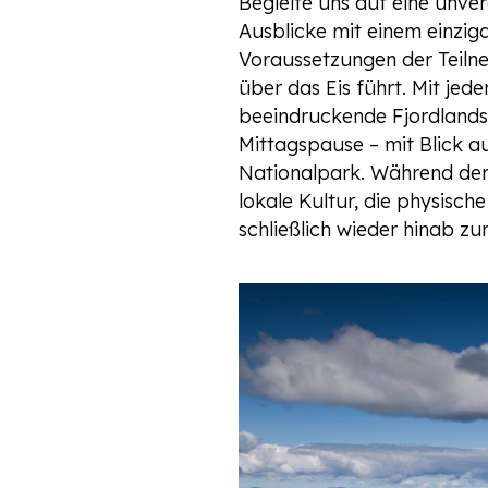
Begleite uns auf eine unve
Ausblicke mit einem einziga
Voraussetzungen der Teiln
über das Eis führt. Mit jed
beeindruckende Fjordlandsch
Mittagspause – mit Blick a
Nationalpark. Während der 
lokale Kultur, die physisc
schließlich wieder hinab zu