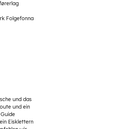
førerlag
rk Folgefonna
nsche und das
oute und ein
 Guide
in Eisklettern