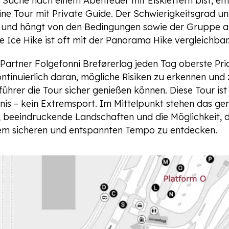
 Suche nach einem Abenteuer mit Eisklettern bist, em
eine Tour mit Private Guide. Der Schwierigkeitsgrad un
el und hängt von den Bedingungen sowie der Gruppe a
e Ice Hike ist oft mit der Panorama Hike vergleichbar
Partner Folgefonni Breførerlag jeden Tag oberste Prio
ntinuierlich daran, mögliche Risiken zu erkennen und 
hrer die Tour sicher genießen können. Diese Tour ist 
nis – kein Extremsport. Im Mittelpunkt stehen das g
, beeindruckende Landschaften und die Möglichkeit, d
inem sicheren und entspannten Tempo zu entdecken.