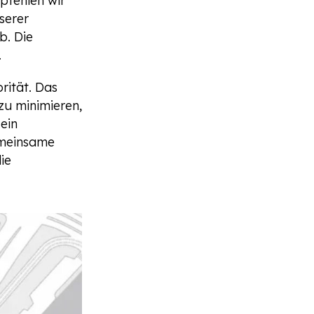
pfehlen wir
serer
b. Die
.
rität. Das
zu minimieren,
ein
emeinsame
ie