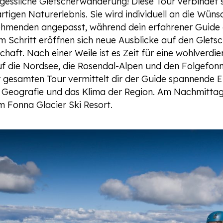
rgessliche Gletscherwanderung! Diese Tour verbindet
rtigen Naturerlebnis. Sie wird individuell an die Wün
ehmenden angepasst, während dein erfahrener Guide d
em Schritt eröffnen sich neue Ausblicke auf den Glets
aft. Nach einer Weile ist es Zeit für eine wohlverdie
uf die Nordsee, die Rosendal-Alpen und den Folgefon
gesamten Tour vermittelt dir der Guide spannende Ein
he Geografie und das Klima der Region. Am Nachmittag
m Fonna Glacier Ski Resort.